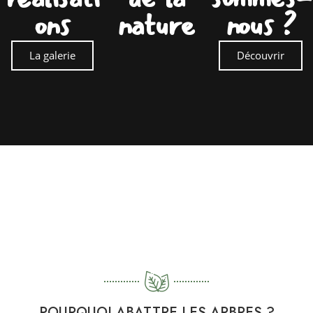
ons
nature
nous ?
La galerie
Découvrir
POURQUOI ABATTRE LES ARBRES ?