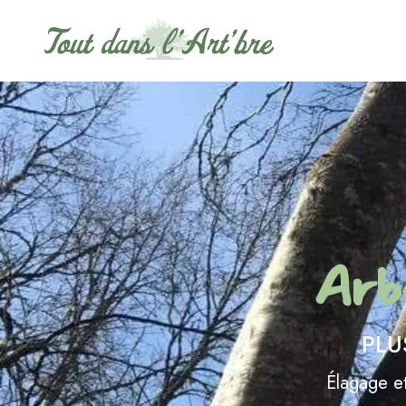
Arb
PLU
Élagage et